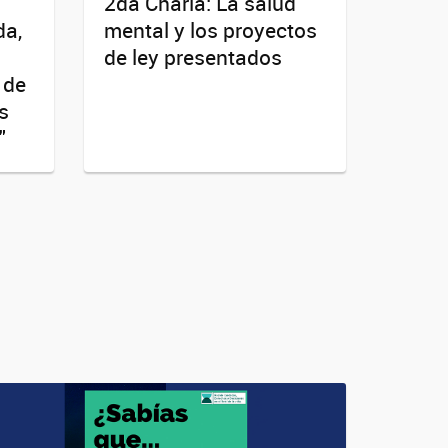
2da Charla: La salud
da,
mental y los proyectos
de ley presentados
 de
s
"