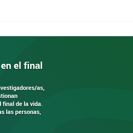
n el final
nvestigadores/as,
stionan
final de la vida.
as las personas,